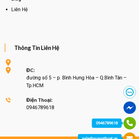
Liên Hệ
Thông Tin Liên Hệ
ĐC:
đường số 5 – p. Bình Hưng Hòa – Q.Bình Tân –
Tp.HCM
Điện Thoại:
0946789618
0946789618
sale@vuavothuat.vn