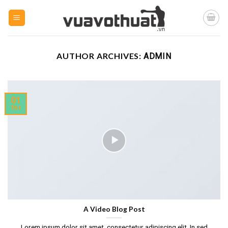
Skip
to
content
AUTHOR ARCHIVES:
ADMIN
01
Th1
A Video Blog Post
Lorem ipsum dolor sit amet, consectetur adipiscing elit. In sed