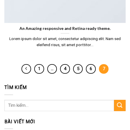
An Amazing responsive and Retina ready theme.
Lorem ipsum dolor sit amet, consectetur adipiscing elit. Nam sed
eleifend risus, sit amet porttitor...
1
…
4
5
6
7
TÌM KIẾM
Tìm
kiếm:
BÀI VIẾT MỚI