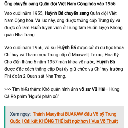
Ông chuyển sang Quân đội Việt Nam Cộng hòa vào 1955
Vào cuối năm 1955,
Huỳnh Bá chuyển sang
Quân đội Việt
Nam Cộng hòa. Và lúc này, ông được thăng cấp Trung úy và
được cử làm Huấn luyện viên ở Trung tâm Huấn luyện Không
quân Nha Trang.
Vào cuối năm 1956, võ sư
Huỳnh Bá
được cử đi du học khóa
Chỉ huy và Tham mưu Trung cấp ở Maxwell, Texas, Hoa Kỳ.
Cho đến tháng 6 năm 1957 mãn khóa về nước,
Huỳnh Bá
được đặc cách thăng cấp Đại úy giữ chức vụ Chỉ huy trưởng
Phi đoàn 2 Quan sát Nha Trang.
>>> Tìm hiểu thêm: Khó quên hình ảnh
võ sư Vũ Hải
– Hùng
Cá Rô phim ‘Người phán xử’
Xem ngay:
Thánh Muaythai BUAKAW đấu Võ sỹ Trung
Quốc | Cái kết KHÔNG THỂ bất ngờ hơn | Vua Võ Thuật