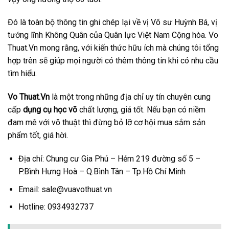
Đó là toàn bộ thông tin ghi chép lại về vị Võ sư Huỳnh Bá, vị
tướng lĩnh Không Quân của Quân lực Việt Nam Cộng hòa. Vo
Thuat.Vn mong rằng, với kiến thức hữu ích mà chúng tôi tổng
hợp trên sẽ giúp mọi người có thêm thông tin khi có nhu cầu
tìm hiểu.
Vo Thuat.Vn
là một trong những địa chỉ uy tín chuyên cung
cấp
dụng cụ học võ
chất lượng, giá tốt. Nếu bạn có niềm
đam mê với võ thuật thì đừng bỏ lỡ cơ hội mua sắm sản
phẩm tốt, giá hời.
Địa chỉ: Chung cư Gia Phú – Hẻm 219 đường số 5 –
P.Bình Hưng Hoà – Q.Bình Tân – Tp.Hồ Chí Minh
Email: sale@
vuavothuat.vn
Hotline: 0934932737