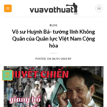
Skip
to
content
BLOG
Võ sư Huỳnh Bá- tướng lĩnh Không
Quân của Quân lực Việt Nam Cộng
hòa
POSTED ON
06/01/2023
BY
06
Th1