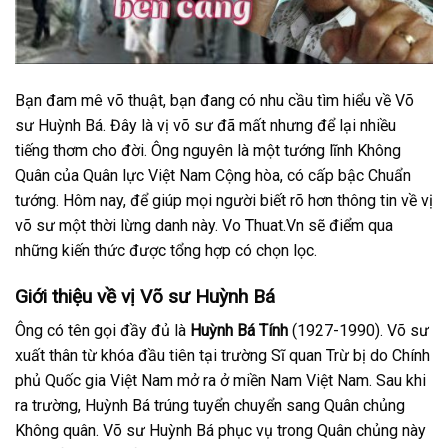
Bạn đam mê võ thuật, bạn đang có nhu cầu tìm hiểu về Võ
sư Huỳnh Bá. Đây là vị võ sư đã mất nhưng để lại nhiều
tiếng thơm cho đời. Ông nguyên là một tướng lĩnh Không
Quân của Quân lực Việt Nam Cộng hòa, có cấp bậc Chuẩn
tướng. Hôm nay, để giúp mọi người biết rõ hơn thông tin về vị
võ sư một thời lừng danh này. Vo Thuat.Vn sẽ điểm qua
những kiến thức được tổng hợp có chọn lọc.
Giới thiệu về vị Võ sư Huỳnh Bá
Ông có tên gọi đầy đủ là
Huỳnh Bá Tính
(1927-1990). Võ sư
xuất thân từ khóa đầu tiên tại trường Sĩ quan Trừ bị do Chính
phủ Quốc gia Việt Nam mở ra ở miền Nam Việt Nam. Sau khi
ra trường, Huỳnh Bá trúng tuyển chuyển sang Quân chủng
Không quân. Võ sư Huỳnh Bá phục vụ trong Quân chủng này