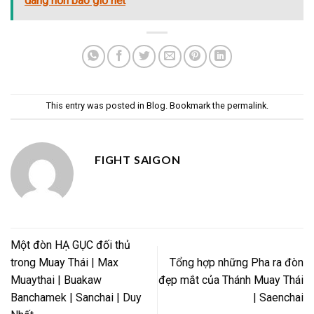
dàng hơn bao giờ hết
This entry was posted in
Blog
. Bookmark the
permalink
.
FIGHT SAIGON
Một đòn HẠ GỤC đối thủ
trong Muay Thái | Max
Tổng hợp những Pha ra đòn
Muaythai | Buakaw
đẹp mắt của Thánh Muay Thái
Banchamek | Sanchai | Duy
| Saenchai