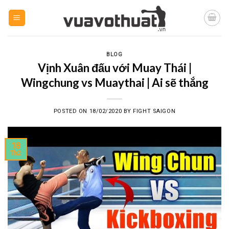
Skip
to
content
BLOG
Vịnh Xuân đấu với Muay Thái |
Wingchung vs Muaythai | Ai sẽ thắng
POSTED ON
18/02/2020
BY
FIGHT SAIGON
18
Th2