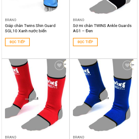
BRAND
BRAND
Giáp chân Twins Shin Guard
Sơ mi chân TWINS Ankle Guards
SGL10 Xanh nước biển
AG1 – Đen
ĐỌC TIẾP
ĐỌC TIẾP
Yêu
Yêu
thích
thích
BRAND
BRAND