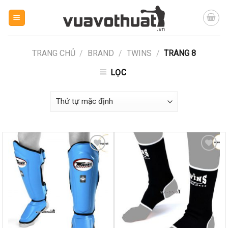
Skip
to
content
TRANG CHỦ
/
BRAND
/
TWINS
/
TRANG 8
LỌC
Yêu
Yêu
thích
thích