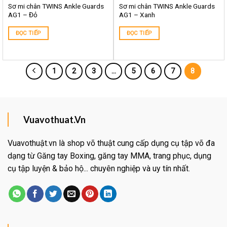
Sơ mi chân TWINS Ankle Guards
Sơ mi chân TWINS Ankle Guards
AG1 – Đỏ
AG1 – Xanh
ĐỌC TIẾP
ĐỌC TIẾP
1
2
3
…
5
6
7
8
Vuavothuat.Vn
Vuavothuật.vn là shop võ thuật cung cấp dụng cụ tập võ đa
dạng từ Găng tay Boxing, găng tay MMA, trang phục, dụng
cụ tập luyện & bảo hộ... chuyên nghiệp và uy tín nhất.