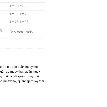
1m5-1m65
1m65-1m75
1m75-1m85
ng
Cao trên 1m85
erboxer
,
bán quần muay thái
uần áo muay thái
,
quần muay
 thái hà nội
,
quần muay thái
ập muay thái
,
quần tập muay thái