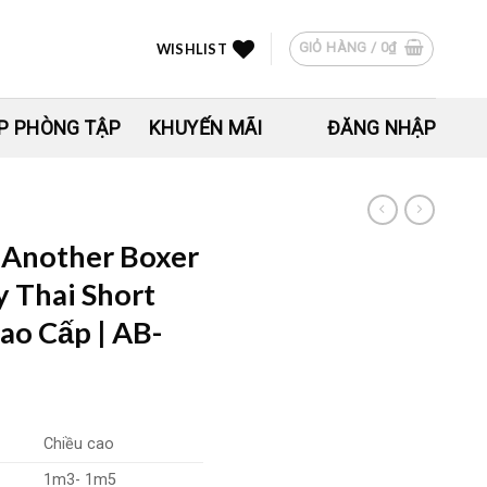
GIỎ HÀNG /
0
₫
WISHLIST
P PHÒNG TẬP
KHUYẾN MÃI
ĐĂNG NHẬP
 Another Boxer
 Thai Short
Cao Cấp | AB-
Chiều cao
1m3- 1m5