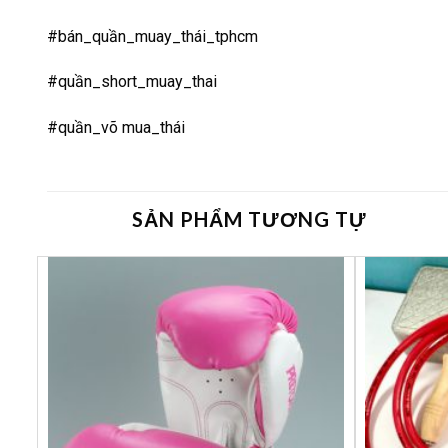
#bán_quần_muay_thái_tphcm
#quần_short_muay_thai
#quần_võ mua_thái
SẢN PHẨM TƯƠNG TỰ
êu
Yêu
ích
thích