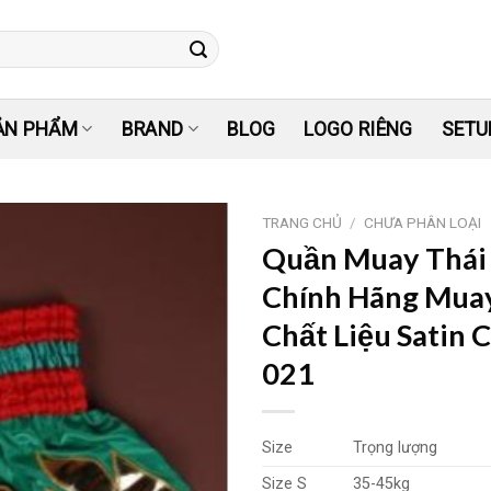
ẢN PHẨM
BRAND
BLOG
LOGO RIÊNG
SETU
TRANG CHỦ
/
CHƯA PHÂN LOẠI
Quần Muay Thái
Yêu
Chính Hãng Muay
thích
Chất Liệu Satin 
021
Size
Trọng lượng
Size S
35-45kg