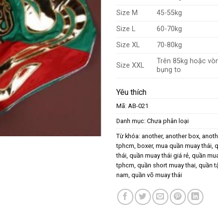
Size M
45-55kg
Size L
60-70kg
Size XL
70-80kg
Trên 85kg hoặc vò
Size XXL
bụng to
Yêu thích
Mã:
AB-021
Danh mục:
Chưa phân loại
Từ khóa:
another
,
another box
,
anoth
tphcm
,
boxer
,
mua quần muay thái
,
q
thái
,
quần muay thái giá rẻ
,
quần muay
tphcm
,
quần short muay thai
,
quần t
nam
,
quần võ muay thái