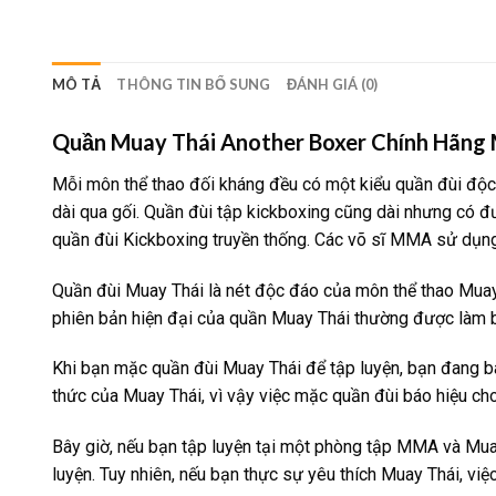
MÔ TẢ
THÔNG TIN BỔ SUNG
ĐÁNH GIÁ (0)
Quần Muay Thái Another Boxer Chính Hãng M
Mỗi môn thể thao đối kháng đều có một kiểu quần đùi độc 
dài qua gối. Quần đùi tập kickboxing cũng dài nhưng có đ
quần đùi Kickboxing truyền thống. Các võ sĩ MMA sử dụng 
Quần đùi Muay Thái là nét độc đáo của môn thể thao Muay 
phiên bản hiện đại của quần Muay Thái thường được làm bằ
Khi bạn mặc quần đùi Muay Thái để tập luyện, bạn đang b
thức của Muay Thái, vì vậy việc mặc quần đùi báo hiệu c
Bây giờ, nếu bạn tập luyện tại một phòng tập MMA và Muay
luyện. Tuy nhiên, nếu bạn thực sự yêu thích Muay Thái, việ