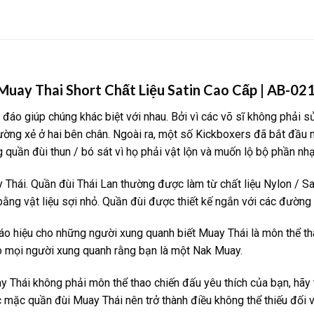
uay Thai Short Chất Liệu Satin Cao Cấp | AB-02
đáo giúp chúng khác biệt với nhau. Bởi vì các võ sĩ không phải s
ường xẻ ở hai bên chân. Ngoài ra, một số Kickboxers đã bắt đầu 
quần đùi thun / bó sát vì họ phải vật lộn và muốn lộ bộ phần nhạ
Thái. Quần đùi Thái Lan thường được làm từ chất liệu Nylon / Sa
ng vật liệu sợi nhỏ. Quần đùi được thiết kế ngắn với các đường 
áo hiệu cho những người xung quanh biết Muay Thái là môn thể t
ho mọi người xung quanh rằng bạn là một Nak Muay.
 Thái không phải môn thể thao chiến đấu yêu thích của bạn, hãy 
c mặc quần đùi Muay Thái nên trở thành điều không thể thiếu đối v