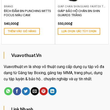
BRAND
GIÁP CHÂN SHINGUARD FAIRTEX TWINS TOPKING BN YOKKAO RAJA BOON THÁI LAN
ĐÍCH ĐẤM BN PUNCHING MITTS
GIÁP BẢO HỘ CHÂN BN SHIN
FOCUS MÀU CAM
GUARDS TRẮNG
540,000
₫
550,000
₫
THÊM VÀO GIỎ HÀNG
LỰA CHỌN CÁC TÙY CHỌN
Vuavothuat.Vn
Vuavothuật.vn là shop võ thuật cung cấp dụng cụ tập võ đa
dạng từ Găng tay Boxing, găng tay MMA, trang phục, dụng
cụ tập luyện & bảo hộ... chuyên nghiệp và uy tín nhất.
Link Nhanh