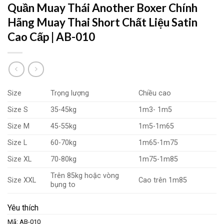
Quần Muay Thái Another Boxer Chính
Hãng Muay Thai Short Chất Liệu Satin
Cao Cấp | AB-010
Size
Trọng lượng
Chiều cao
Size S
35-45kg
1m3- 1m5
Size M
45-55kg
1m5-1m65
Size L
60-70kg
1m65-1m75
Size XL
70-80kg
1m75-1m85
Trên 85kg hoặc vòng
Size XXL
Cao trên 1m85
bụng to
Yêu thích
Mã:
AB-010