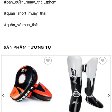
#bán_quần_muay_thái_tphcm
#quần_short_muay_thai
#quần_võ mua_thái
SẢN PHẨM TƯƠNG TỰ
Yêu
Yêu
thích
thích