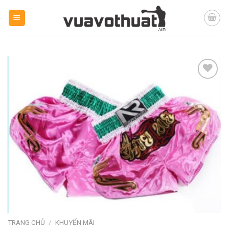
Skip
to
content
Yêu
thích
TRANG CHỦ
/
KHUYẾN MÃI