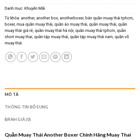
Danh mục:
Khuyến Mãi
Từ khóa:
another
,
another box
,
anotherboxer
,
bán quần muay thái tphcm
,
boxer
,
mua quần muay thái
,
quần áo muay thái
,
quần muay thái
,
quần
muay thái giá rẻ
,
quần muay thái hà nội
,
quần muay thái tphcm
,
quần
short muay thai
,
quần tập muay thái
,
quần tập muay thái nam
,
quần võ
muay thái
MÔ TẢ
THÔNG TIN BỔ SUNG
ĐÁNH GIÁ (0)
Quần Muay Thái Another Boxer Chính Hãng Muay Thai