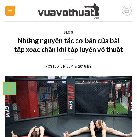
Skip
to
content
BLOG
Những nguyên tắc cơ bản của bài
tập xoạc chân khi tập luyện võ thuật
POSTED ON
30/12/2018
BY
30
Th12