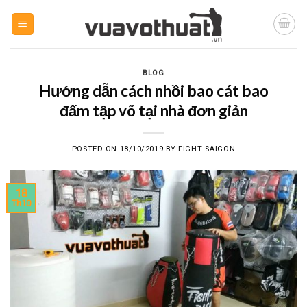
Skip
to
content
BLOG
Hướng dẫn cách nhồi bao cát bao
đấm tập võ tại nhà đơn giản
POSTED ON
18/10/2019
BY
FIGHT SAIGON
18
Th10