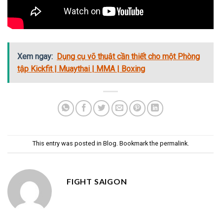
Xem ngay:
Dụng cụ võ thuật cần thiết cho một Phòng
tập Kickfit | Muaythai | MMA | Boxing
This entry was posted in
Blog
. Bookmark the
permalink
.
FIGHT SAIGON