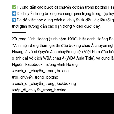
Hướng dẫn các bước di chuyển cơ bản trong boxing | 
Di chuyển trong boxing vô cùng quan trọng trong tập lu
Do đó việc học đúng cách di chuyển từ đầu là điều tối
thời gian hướng dẫn các bạn trong Video dưới đây.
————–
?
Trương Đình Hoàng (sinh năm 1990), biệt danh Hoàng Box
?
Anh hiện đang tham gia thi đấu boxing châu Á chuyên ng
Hoàng là võ sĩ Quyền Anh chuyên nghiệp Việt Nam đầu tiê
giành đai vô địch WBA châu Á (WBA Asia Title), và cùng l
Nguồn: Facebook Trương Đình Hoàng
#cách_di_chuyển_trong_boxing
#di_chuyển_trong_boxing
#cách_di_chuyển_trong_kickboxing
#tập_di_chuyển_trong_boxing