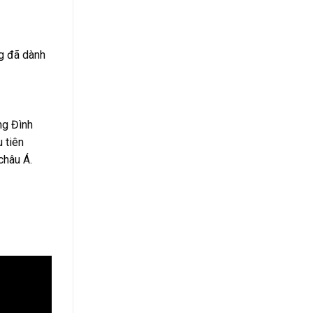
ng đã dành
ng Đình
 tiên
châu Á.