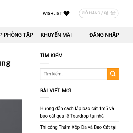
GIỎ HÀNG /
0
₫
WISHLIST
P PHÒNG TẬP
KHUYẾN MÃI
ĐĂNG NHẬP
TÌM KIẾM
ùng
Tìm
kiếm:
BÀI VIẾT MỚI
Hướng dẫn cách lắp bao cát 1m5 và
bao cát quả lê Teardrop tại nhà
Thi công Thảm Xốp Da và Bao Cát tại