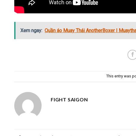
Xem ngay:
Quần áo Muay Thái AnotherBoxer | Muaythai 
This entry was p
FIGHT SAIGON