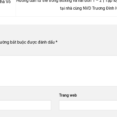
Hướng dẫn tư thế trong Boxing và hai đòn 1 – 2 | Tập l
Nhà Vô
tại nhà cùng NVD Trương Đình
rường bắt buộc được đánh dấu
*
Trang web