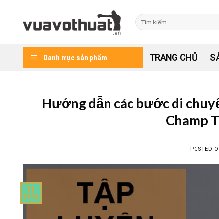
Skip
to
Tìm
kiếm:
content
TRANG CHỦ
S
Danh mục sản phẩm
Hướng dẫn các bước di chuyể
Champ T
POSTED 
11
Th10