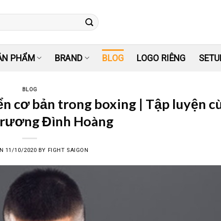
ẢN PHẨM
BRAND
BLOG
LOGO RIÊNG
SETU
BLOG
n cơ bản trong boxing | Tập luyện c
rương Đình Hoàng
ON
11/10/2020
BY
FIGHT SAIGON