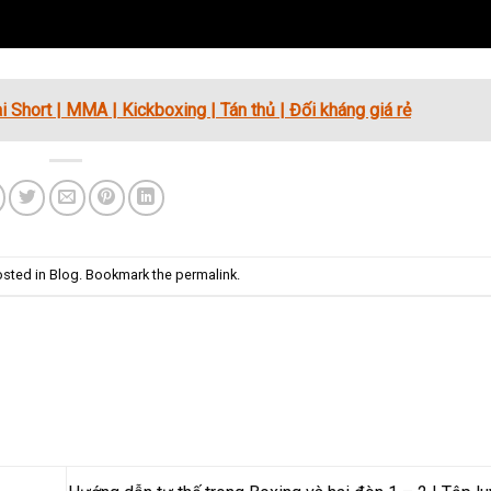
Short | MMA | Kickboxing | Tán thủ | Đối kháng giá rẻ
osted in
Blog
. Bookmark the
permalink
.