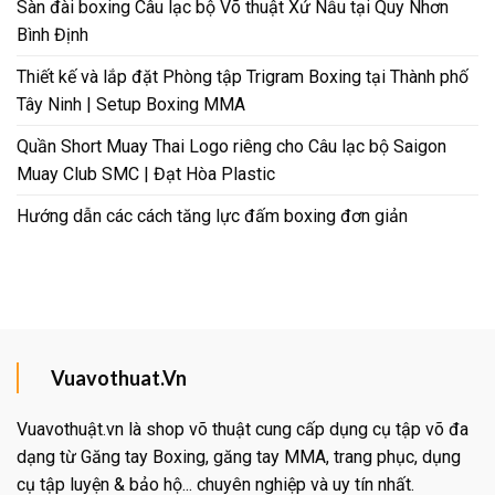
Sàn đài boxing Câu lạc bộ Võ thuật Xứ Nẫu tại Quy Nhơn
Bình Định
Thiết kế và lắp đặt Phòng tập Trigram Boxing tại Thành phố
Tây Ninh | Setup Boxing MMA
Quần Short Muay Thai Logo riêng cho Câu lạc bộ Saigon
Muay Club SMC | Đạt Hòa Plastic
Hướng dẫn các cách tăng lực đấm boxing đơn giản
Vuavothuat.Vn
Vuavothuật.vn là shop võ thuật cung cấp dụng cụ tập võ đa
dạng từ Găng tay Boxing, găng tay MMA, trang phục, dụng
cụ tập luyện & bảo hộ... chuyên nghiệp và uy tín nhất.