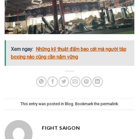
Xem ngay:
Những kỹ thuật đấm bao cát mà người tập
boxing nào cũng cần nắm vững
This entry was posted in
Blog
. Bookmark the
permalink
.
FIGHT SAIGON