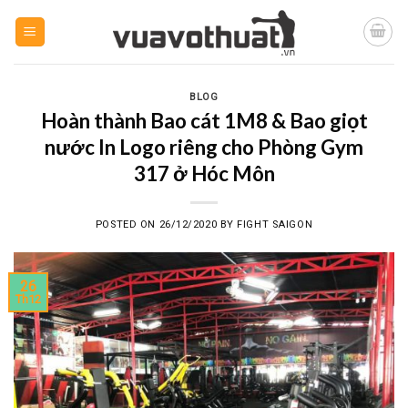
Skip
to
content
BLOG
Hoàn thành Bao cát 1M8 & Bao giọt
nước In Logo riêng cho Phòng Gym
317 ở Hóc Môn
POSTED ON
26/12/2020
BY
FIGHT SAIGON
26
Th12