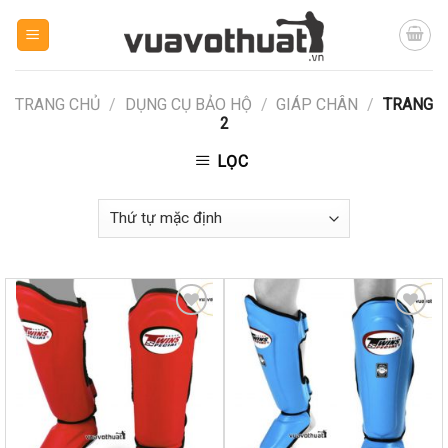
Skip
to
content
TRANG CHỦ
/
DỤNG CỤ BẢO HỘ
/
GIÁP CHÂN
/
TRANG
2
LỌC
Yêu
Yêu
thích
thích