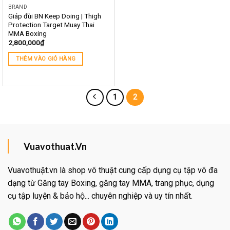
BRAND
Giáp đùi BN Keep Doing | Thigh
Protection Target Muay Thai
MMA Boxing
2,800,000
₫
THÊM VÀO GIỎ HÀNG
1
2
Vuavothuat.Vn
Vuavothuật.vn là shop võ thuật cung cấp dụng cụ tập võ đa
dạng từ Găng tay Boxing, găng tay MMA, trang phục, dụng
cụ tập luyện & bảo hộ... chuyên nghiệp và uy tín nhất.