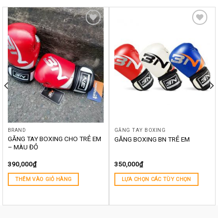
Yêu
Yêu
thích
thích
BRAND
GĂNG TAY BOXING
GĂNG TAY BOXING CHO TRẺ EM
GĂNG BOXING BN TRẺ EM
– MÀU ĐỎ
390,000
₫
350,000
₫
THÊM VÀO GIỎ HÀNG
LỰA CHỌN CÁC TÙY CHỌN