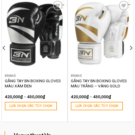
Yêu
Yêu
thích
thích
BRAND
BRAND
GĂNG TAY BN BOXING GLOVES
GĂNG TAY BN BOXING GLOVES
MÀU XÁM ĐEN
MÀU TRẮNG – VÀNG GOLD
420,000
₫
–
430,000
₫
420,000
₫
–
430,000
₫
LỰA CHỌN CÁC TÙY CHỌN
LỰA CHỌN CÁC TÙY CHỌN