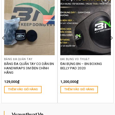
Yêu
Yêu
thích
thích
BĂNG ĐA QUẤN TAY
ĐAI BỤNG VÕ THUẬT
BĂNG ĐA QUẤN TAY CO DÃN BN
ĐAI BỤNG BN – BN BOXING
HANDWRAPS 3M ĐEN CHÍNH
BELLY PAD 2020
HÃNG
129,000
₫
1,200,000
₫
THÊM VÀO GIỎ HÀNG
THÊM VÀO GIỎ HÀNG
Vuavothuat.Vn