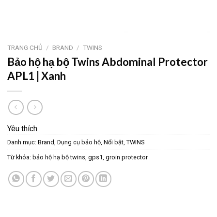
TRANG CHỦ
/
BRAND
/
TWINS
Bảo hộ hạ bộ Twins Abdominal Protector
APL1 | Xanh
Yêu thích
Danh mục:
Brand
,
Dụng cụ bảo hộ
,
Nổi bật
,
TWINS
Từ khóa:
bảo hộ hạ bộ twins
,
gps1
,
groin protector