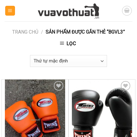
Skip
to
content
TRANG CHỦ
/
SẢN PHẨM ĐƯỢC GẮN THẺ “BGVL3”
LỌC
Yêu
Yêu
thích
thích