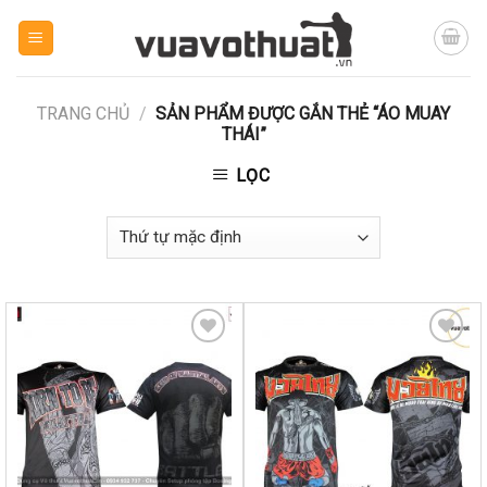
Skip
to
content
TRANG CHỦ
/
SẢN PHẨM ĐƯỢC GẮN THẺ “ÁO MUAY
THÁI”
LỌC
Yêu
Yêu
thích
thích