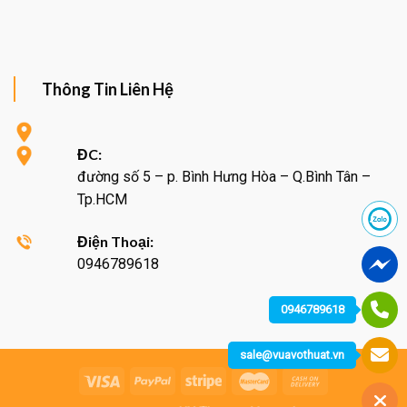
Thông Tin Liên Hệ
ĐC:
đường số 5 – p. Bình Hưng Hòa – Q.Bình Tân –
Tp.HCM
Điện Thoại:
0946789618
0946789618
sale@vuavothuat.vn