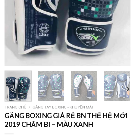
TRANG CHỦ
/
GĂNG TAY BOXING - KHUYẾN MÃI
GĂNG BOXING GIÁ RẺ BN THẾ HỆ MỚI
2019 CHẤM BI – MÀU XANH