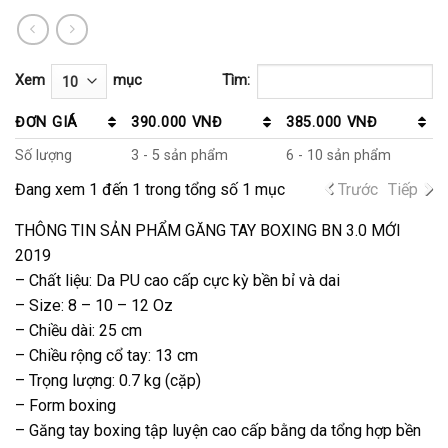
Xem
mục
Tìm:
ĐƠN GIÁ
390.000 VNĐ
385.000 VNĐ
Số lượng
3 - 5 sản phẩm
6 - 10 sản phẩm
Đang xem 1 đến 1 trong tổng số 1 mục
Trước
Tiếp
THÔNG TIN SẢN PHẨM GĂNG TAY BOXING BN 3.0 MỚI
2019
– Chất liệu: Da PU cao cấp cực kỳ bền bỉ và dai
– Size: 8 – 10 – 12 Oz
– Chiều dài: 25 cm
– Chiều rộng cổ tay: 13 cm
– Trọng lượng: 0.7 kg (cặp)
– Form boxing
– Găng tay boxing tập luyện cao cấp bằng da tổng hợp bền