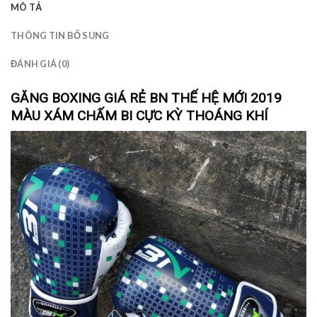
MÔ TẢ
THÔNG TIN BỔ SUNG
ĐÁNH GIÁ (0)
GĂNG BOXING GIÁ RẺ BN THẾ HỆ MỚI 2019
MÀU XÁM CHẤM BI CỰC KỲ THOÁNG KHÍ