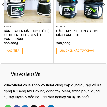
BRAND
BRAND
GĂNG TAY BN MẶT QUỶ THẾ HỆ
GĂNG TAY BN BOXING GLOVES
2.0 BOXING GLOVES MÀU
MÀU XANH – BLUE
VÀNG- TRẮNG
500,000
₫
500,000
₫
ĐỌC TIẾP
LỰA CHỌN CÁC TÙY CHỌN
Vuavothuat.Vn
Vuavothuật.vn là shop võ thuật cung cấp dụng cụ tập võ đa
dạng từ Găng tay Boxing, găng tay MMA, trang phục, dụng
cụ tập luyện & bảo hộ... chuyên nghiệp và uy tín nhất.