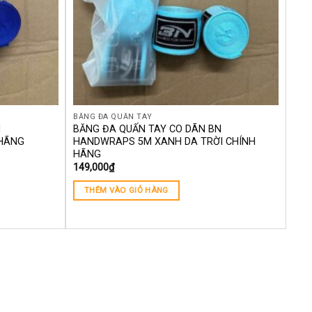
BĂNG ĐA QUẤN TAY
N
BĂNG ĐA QUẤN TAY CO DÃN BN
 HÃNG
HANDWRAPS 5M XANH DA TRỜI CHÍNH
HÃNG
149,000
₫
THÊM VÀO GIỎ HÀNG