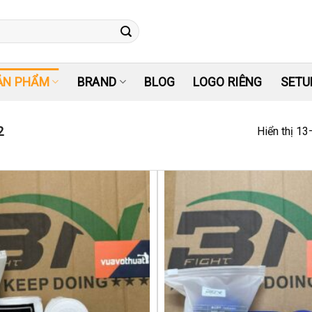
ẢN PHẨM
BRAND
BLOG
LOGO RIÊNG
SETU
2
Hiển thị 13
Yêu
thích