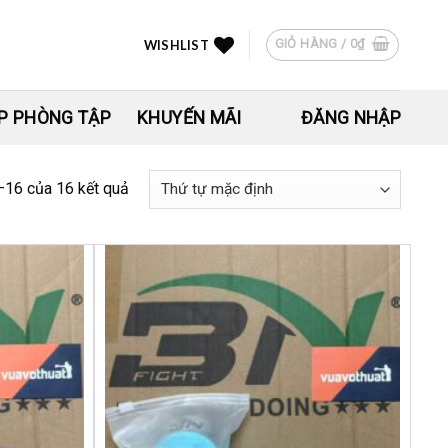
GIỎ HÀNG /
0
₫
WISHLIST
P PHÒNG TẬP
KHUYẾN MÃI
ĐĂNG NHẬP
–16 của 16 kết quả
Yêu
Yêu
thích
thích