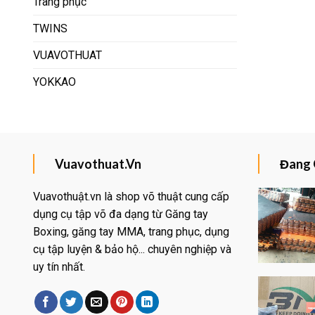
Trang phục
TWINS
VUAVOTHUAT
YOKKAO
Vuavothuat.Vn
Đang 
Vuavothuật.vn là shop võ thuật cung cấp
dụng cụ tập võ đa dạng từ Găng tay
Boxing, găng tay MMA, trang phục, dụng
Yêu
thích
cụ tập luyện & bảo hộ... chuyên nghiệp và
uy tín nhất.