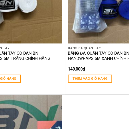
N TAY
BĂNG ĐA QUẤN TAY
UẤN TAY CO DÃN BN
BĂNG ĐA QUẤN TAY CO DÃN B
 5M TRẮNG CHÍNH HÃNG
HANDWRAPS 5M XANH CHÍNH
149,000
₫
GIỎ HÀNG
THÊM VÀO GIỎ HÀNG
Yêu
thích