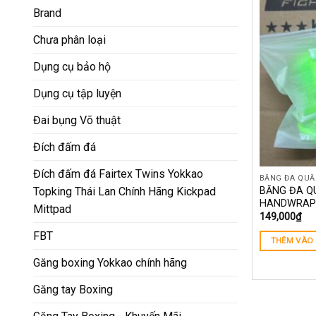
Brand
Chưa phân loại
Dụng cụ bảo hộ
Dụng cụ tập luyện
Đai bụng Võ thuật
Đích đấm đá
Đích đấm đá Fairtex Twins Yokkao
BĂNG ĐA QUẤ
BĂNG ĐA Q
Topking Thái Lan Chính Hãng Kickpad
HANDWRAPS
Mittpad
149,000
₫
FBT
THÊM VÀO 
Găng boxing Yokkao chính hãng
Găng tay Boxing