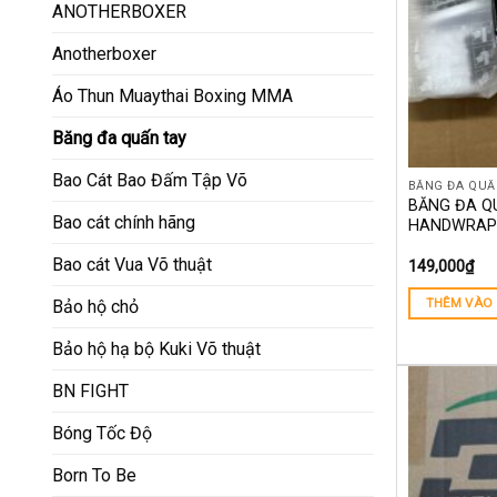
ANOTHERBOXER
Anotherboxer
Áo Thun Muaythai Boxing MMA
Băng đa quấn tay
Bao Cát Bao Đấm Tập Võ
BĂNG ĐA QUẤ
BĂNG ĐA Q
Bao cát chính hãng
HANDWRAPS
Bao cát Vua Võ thuật
149,000
₫
THÊM VÀO 
Bảo hộ chỏ
Bảo hộ hạ bộ Kuki Võ thuật
BN FIGHT
Bóng Tốc Độ
Born To Be