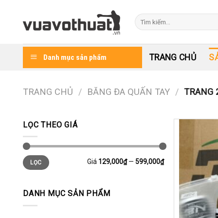
Skip
to
Tìm
kiếm:
content
TRANG CHỦ
S
Danh mục sản phẩm
TRANG CHỦ
/
BĂNG ĐA QUẤN TAY
/
TRANG 
LỌC THEO GIÁ
Giá
Giá
Giá
129,000₫
—
599,000₫
LỌC
thấp
cao
nhất
nhất
DANH MỤC SẢN PHẨM