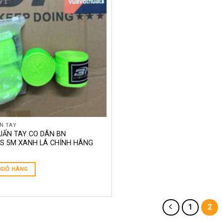
N TAY
UẤN TAY CO DÃN BN
 5M XANH LÁ CHÍNH HÃNG
GIỎ HÀNG
1
2